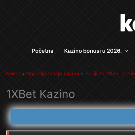
Skip
to
content
Početna
Kazino bonusi u 2026.
Home
Najbolja onlajn kazina u Srbiji za 2026. godi
1XBet Kazino