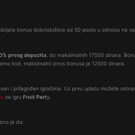
obijate bonus dobrodošlice od 50 posto u odnosu na va
50% prvog depozita
, do maksimalnih 17500 dinara. Bon
romo kod, maksimalni iznos bonusa je 12500 dinara.
van i prilagođen igračima. Uz prvu uplatu možete ostvar
va
za igru
Fruit Part
y.
bno je da: