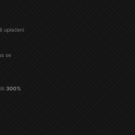
š uplaćeni
us se
iti
300%