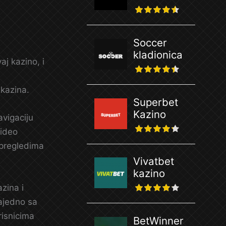
Soccer
kladionica
aj kazino, i
 kazina.
Superbet
Kazino
vigaciju
video
 pregledima
Vivatbet
kazino
azina i
zajedno sa
risnicima
BetWinner