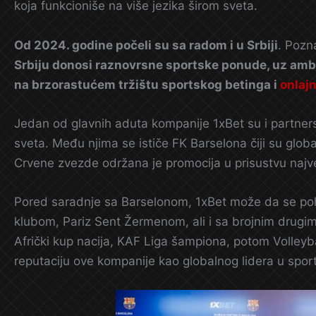
koja funkcioniše na više jezika širom sveta.
Od 2024. godine počeli su sa radom i u Srbiji
. Pozn
Srbiju donosi raznovrsne sportske ponude, uz amb
na brzorastućem tržištu sportskog betinga i
onlaj
Jedan od glavnih aduta kompanije 1xBet su i partners
sveta. Među njima se ističe FK Barselona čiji su glob
Crvene zvezde održana je promocija u prisustvu najv
Pored saradnje sa Barselonom, 1xBet može da se pohv
klubom, Pariz Sent Žermenom, ali i sa brojnim drugim 
Afrički kup nacija, KAF Liga šampiona, potom Volleyba
reputaciju ove kompanije kao globalnog lidera u spor