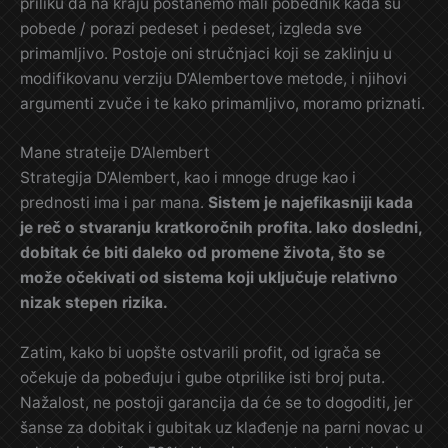
priliku da na kraju postanemo mali pobednik kada su
pobede / porazi pedeset i pedeset, izgleda sve
primamljivo. Postoje oni stručnjaci koji se zaklinju u
modifikovanu verziju D’Alembertove metode, i njihovi
argumenti zvuče i te kako primamljivo, moramo priznati.
Mane strateije D’Alembert
Strategija D’Alembert, kao i mnoge druge kao i
prednosti ima i par mana.
Sistem je najefikasniji kada
je reč o stvaranju kratkoročnih profita. Iako dosledni,
dobitak će biti daleko od promene života, što se
može očekivati od sistema koji uključuje relativno
nizak stepen rizika.
Zatim, kako bi uopšte ostvarili profit, od igrača se
očekuje da pobeđuju i gube otprilike isti broj puta.
Nažalost, ne postoji garancija da će se to dogoditi, jer
šanse za dobitak i gubitak uz klađenje na parni novac u