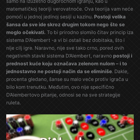
samo na izuzetno dugoročnom igranju, kao u
matematičkoj teoriji verovatnoće. Ova teorija vam neće
pomoći u jednoj jedinoj sesiji u kazinu.
Postoji velika
šansa da sve ide skroz drugim tokom nego što se
moglo očekivati.
To bi prirodno slomilo čitav princip iza
sistema D’Alembert -a vi bi ostali bez dobitaka, što i
nije cilj igre. Naravno, nije sve tako crno, pored ovih
negativnih stavki sistema D’Alembert, naravno
postoji i
prednost kuće koju označava zelenom nulom – i to
jednostavno ne postoji način da se eliminiše
. Dakle,
procenta gledano, šanse su malo veće protiv igrača u
bilo kom trenutku. Međutim, ovo nije specifično
D’Alembertovo pitanje, odnosi se na sve strategije
ruleta.