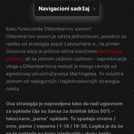
Navigacioni sadržaj
Kako funkcioniše D’Alembertov sistem?
D’Alembertov sistem je zaista jednostavan, posebno za
razliku od strategija poput Labouchere-a , na primer.
Osnovna ideja je prilično slična klasičnom
Martingale
sistemu
, ali sa jednom važnom razlikom – napredovanje
uloga u D’Alembertovoj metodi je mnogo ravnije od
agresivnog udvostručavanja Martingalea. To rezultira
jednom od najsigurnijih i najjednostavnijih strategija
ruleta.
Ova strategija je napravljena tako da radi uglavnom
za opklade čije su šanse za dobitak blizu 50% –
takozvane „parne“ opklade. Tu spadaju crveno /
crno, parno / neparno i 1-18 / 19-36. Logika je da će
se te opklade na kraju izjednačiti – dugu seriju