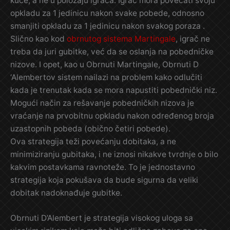
kuće, a ne u položaju igrača. Igrač mora povećati svoju
opkladu za 1 jedinicu nakon svake pobede, odnosno
smanjiti opkladu za 1 jedinicu nakon svakog poraza .
Slično kao kod
obrnutog sistema Martingale
, igrač ne
treba da juri gubitke, već da se oslanja na pobedničke
nizove. I opet, kao u Obrnuti Martingale, Obrnuti D
‘Alembertov sistem nailazi na problem kako odlučiti
kada je trenutak kada se mora napustiti pobednički niz.
Mogući način za rešavanje pobedničkih nizova je
vraćanje na prvobitnu opkladu nakon određenog broja
uzastopnih pobeda (obično četiri pobede).
Ova strategija teži povećanju dobitaka, a ne
minimiziranju gubitaka, i ne iznosi nikakve tvrdnje o bilo
kakvim postavkama ravnoteže. To je jednostavno
strategija koja pokušava da bude sigurna da veliki
dobitak nadoknađuje gubitke.
Obrnuti D’Alembert je strategija visokog uloga sa