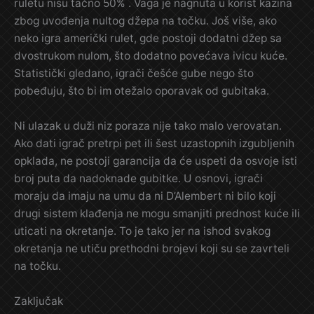
ruletu nisu tačno 50% . Vaga je nagnuta u korist kazina
zbog uvođenja nultog džepa na točku. Još više, ako
neko igra američki rulet, gde postoji dodatni džep sa
dvostrukom nulom, što dodatno povećava ivicu kuće.
Statistički gledano, igrači češće gube nego što
pobeđuju, što bi im otežalo oporavak od gubitaka.
Ni ulazak u duži niz poraza nije tako malo verovatan.
Ako dati igrač pretrpi pet ili šest uzastopnih izgubljenih
opklada, ne postoji garancija da će uspeti da osvoje isti
broj puta da nadoknade gubitke. U osnovi, igrači
moraju da imaju na umu da ni D’Alembert ni bilo koji
drugi sistem klađenja ne mogu smanjiti prednost kuće ili
uticati na okretanje. To je tako jer na ishod svakog
okretanja ne utiču prethodni brojevi koji su se zavrteli
na točku.
Zaključak