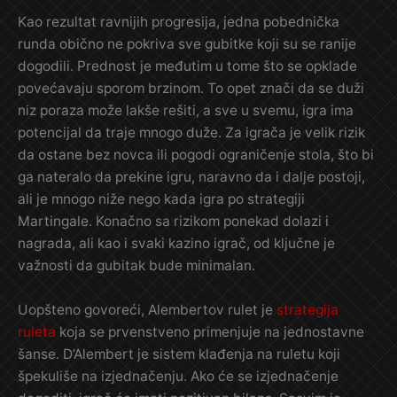
Kao rezultat ravnijih progresija, jedna pobednička
runda obično ne pokriva sve gubitke koji su se ranije
dogodili. Prednost je međutim u tome što se opklade
povećavaju sporom brzinom. To opet znači da se duži
niz poraza može lakše rešiti, a sve u svemu, igra ima
potencijal da traje mnogo duže. Za igrača je velik rizik
da ostane bez novca ili pogodi ograničenje stola, što bi
ga nateralo da prekine igru, naravno da i dalje postoji,
ali je mnogo niže nego kada igra po strategiji
Martingale. Konačno sa rizikom ponekad dolazi i
nagrada, ali kao i svaki kazino igrač, od ključne je
važnosti da gubitak bude minimalan.
Uopšteno govoreći, Alembertov rulet je
strategija
ruleta
koja se prvenstveno primenjuje na jednostavne
šanse. D’Alembert je sistem klađenja na ruletu koji
špekuliše na izjednačenju. Ako će se izjednačenje