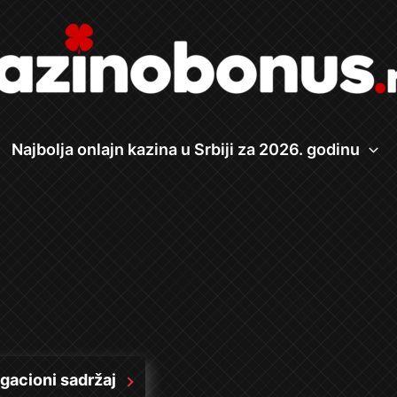
Najbolja onlajn kazina u Srbiji za 2026. godinu
gacioni sadržaj