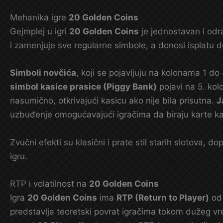
Mehanika igre
20 Golden Coins
Gejmplej u igri
20 Golden Coins
je jednostavan i odra
i zamenjuje sve regularne simbole, a donosi isplatu 
Simboli novčića
, koji se pojavljuju na kolonama 1 do
simbol kasice prasice (Piggy Bank)
pojavi na 5. kolo
nasumično, otkrivajući kasicu ako nije bila prisutna.
J
uzbuđenje omogućavajući igračima da biraju karte kak
Zvučni efekti su klasični i prate stil starih slotova, 
igru.
RTP i volatilnost na
20 Golden Coins
Igra
20 Golden Coins
ima
RTP (Return to Player)
o
predstavlja teoretski povrat igračima tokom dužeg vr