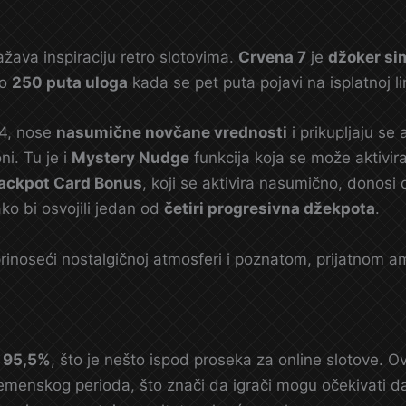
žava inspiraciju retro slotovima.
Crvena 7
je
džoker si
do
250 puta uloga
kada se pet puta pojavi na isplatnoj lin
 4, nose
nasumične novčane vrednosti
i prikupljaju se 
ni. Tu je i
Mystery Nudge
funkcija koja se može aktivira
ackpot Card Bonus
, koji se aktivira nasumično, donosi
o bi osvojili jedan od
četiri progresivna džekpota
.
doprinoseći nostalgičnoj atmosferi i poznatom, prijatnom a
d
95,5%
, što je nešto ispod proseka za online slotove. O
emenskog perioda, što znači da igrači mogu očekivati d