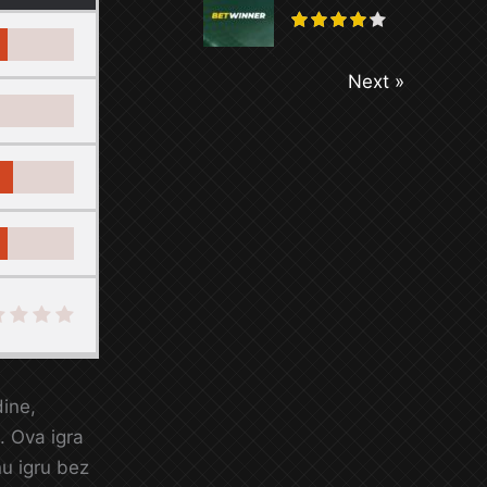
Next »
dine,
. Ova igra
nu igru bez