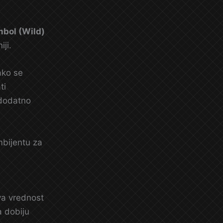
mbol (Wild)
iji.
ako se
ti
 dodatno
mbijentu za
va vrednost
a dobiju