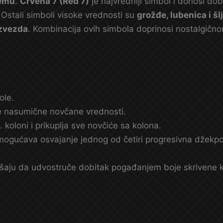
temu
.
Crvena 7 (Red 7)
je najvredniji simbol i donosi dob
. Ostali simboli visoke vrednosti su
grožđe, lubenica i šl
 zvezda
. Kombinacija ovih simbola doprinosi nostalgič
ole.
se nasumične novčane vrednosti.
. koloni i prikuplja sve novčiće sa kolona.
omogućava osvajanje jednog od četiri progresivna džekp
aju da udvostruče dobitak pogađanjem boje skrivene k