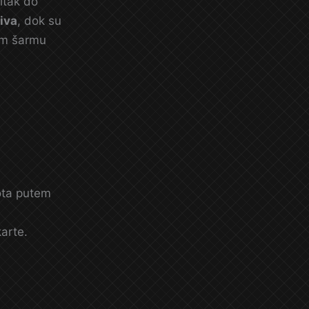
itak do
jiva
, dok su
nom šarmu
ota putem
arte.