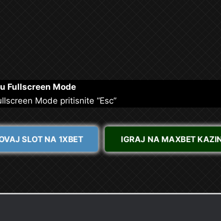
j u Fullscreen Mode
ullscreen Mode pritisnite “Esc”
OVAJ SLOT NA 1XBET
IGRAJ NA MAXBET KAZ