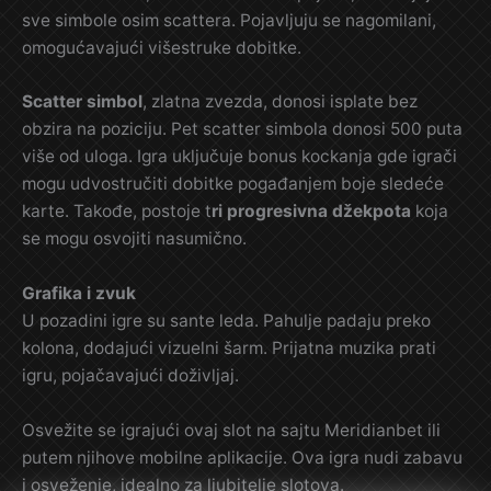
sve simbole osim scattera. Pojavljuju se nagomilani,
omogućavajući višestruke dobitke.
Scatter simbol
, zlatna zvezda, donosi isplate bez
obzira na poziciju. Pet scatter simbola donosi 500 puta
više od uloga. Igra uključuje bonus kockanja gde igrači
mogu udvostručiti dobitke pogađanjem boje sledeće
karte. Takođe, postoje t
ri progresivna džekpota
koja
se mogu osvojiti nasumično.
Grafika i zvuk
U pozadini igre su sante leda. Pahulje padaju preko
kolona, dodajući vizuelni šarm. Prijatna muzika prati
igru, pojačavajući doživljaj.
Osvežite se igrajući ovaj slot na sajtu Meridianbet ili
putem njihove mobilne aplikacije. Ova igra nudi zabavu
i osveženje, idealno za ljubitelje slotova.