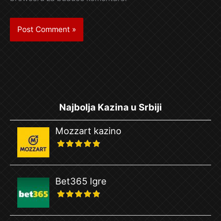
Najbolja Kazina u Srbiji
Mozzart kazino
Bet365 Igre