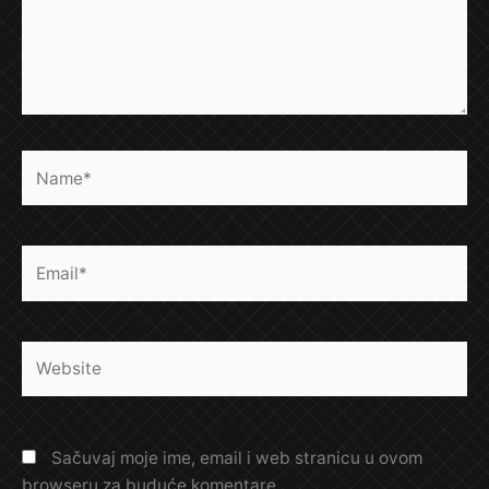
Name*
Email*
Website
Sačuvaj moje ime, email i web stranicu u ovom
browseru za buduće komentare.