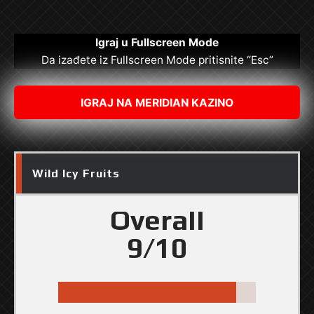
Igraj u Fullscreen Mode
Da izađete iz Fullscreen Mode pritisnite “Esc”
IGRAJ NA MERIDIAN KAZINO
Wild Icy Fruits
Overall
9/10