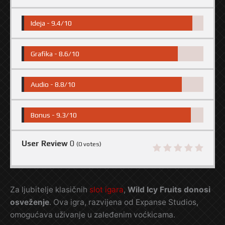
Ideja -
9.4/10
Grafika -
8.6/10
Audio -
8.8/10
Bonus -
9.3/10
User Review
0
(
0
votes)
Za ljubitelje klasičnih
slot igara
,
Wild Icy Fruits donosi
osveženje
. Ova igra, razvijena od Expanse Studios,
omogućava uživanje u zaleđenim voćkicama.