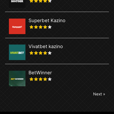
Superbet Kazino
Vivatbet kazino
BetWinner
Next »