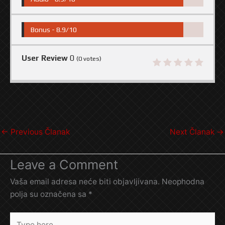
Bonus -
8.9/10
User Review
0
(
0
votes)
←
Previous Članak
Next Članak
→
Leave a Comment
Vaša email adresa neće biti objavljivana.
Neophodna
polja su označena sa
*
Type