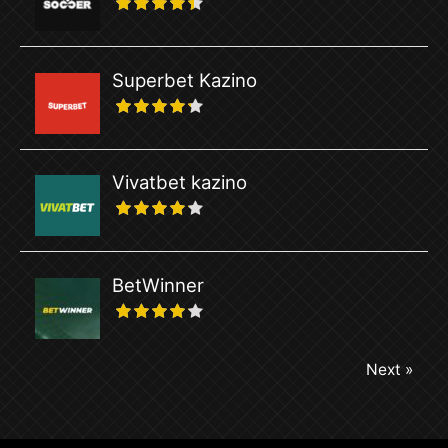
Superbet Kazino
Vivatbet kazino
BetWinner
Next »