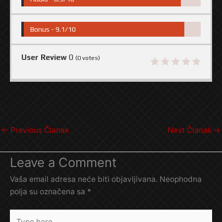
Bonus -
9.1/10
User Review
0
(
0
votes)
←
Previous Članak
Next Članak
→
Leave a Comment
Vaša email adresa neće biti objavljivana.
Neophodna
polja su označena sa
*
Type