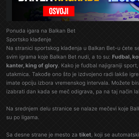
Ponuda igara na Balkan Bet
Sportsko klađenje
Na stranici sportskog klađenja u Balkan Bet-u ćete se 
svim igrama koje Balkan Bet nudi, a to su:
Fudbal, ko
kanter, king of glory
. Kako je fudbal najigraniji spor
utakmica. Takođe ono što je izdvojeno radi lakše igre
imate opciju izbora vremenskog intervala. Možete bira
izabrati dan kada se meč odigrava, pa na taj način la
Na srednjem delu stranice se nalaze mečevi koje Balka
su po ligama.
Sa desne strane je mesto za
tiket
, koji se automatsk