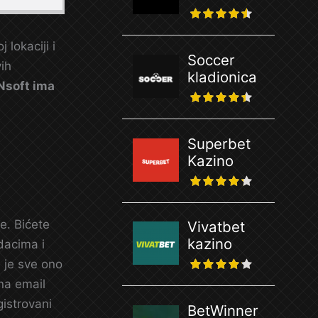
 lokaciji i
Soccer
vih
kladionica
Nsoft ima
Superbet
Kazino
je. Bićete
Vivatbet
kazino
dacima i
, je sve ono
 na email
gistrovani
BetWinner