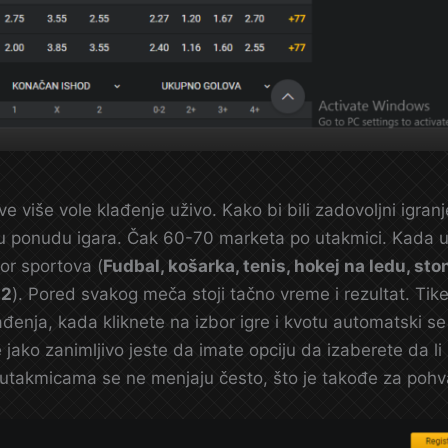
e više vole klađenje uživo. Kako bi bili zadovoljni igran
vnu ponudu igara. Čak 60-70 marketa po utakmici. Kada 
bor sportova (
Fudbal, košarka, tenis, hokej na ledu, ston
 2
). Pored svakog meča stoji tačno vreme i rezultat. Tiket
ađenja, kada kliknete na izbor igre i kvotu automatski s
jako zanimljivo jeste da imate opciju da izaberete da li 
na utakmicama se ne menjaju često, što je takođe za pohv