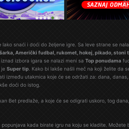
lako snaći i doći do željene igre. Sa leve strane se nal
šarka, Američki fudbal, rukomet, hokej, pikado, stoni t
t, iznad izbora igara se nalazi meni sa
Top ponudama
fud
 je
Super tip
. Kako bi lakše našli meč na koji želite da s
ti između utakmica koje će se održati za: dana, danas, u
kše doći do istog.
n Bet predlaže, a koje će se odigrati uskoro, tog dana,
i popunjava kada birate igru na koju se kladite. Možete b