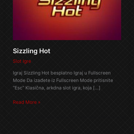
Sizzling Hot
Slot Igre
Igraj Sizzling Hot besplatno Igraj u Fullscreen
Mode Da izađete iz Fullscreen Mode pritisnite
“Esc” Klasična, arkdna slot igra, koja […]
Sizzling
Read More »
Hot