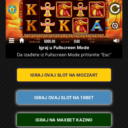
Igraj u Fullscreen Mode
Da izađete iz Fullscreen Mode pritisnite “Esc”
IGRAJ OVAJ SLOT NA MOZZART
IGRAJ OVAJ SLOT NA 1XBET
IGRAJ NA MAXBET KAZINO