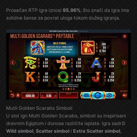
Prosečan RTP igre iznosi
95.96%
, što znači da igra ima
solidne šanse za povrat uloga tokom dužeg igranja.
Mutli Golden Scarabs Simboli
U slot igri Multi Golden Scarabs, simboli su inspirisani
drevnim Egiptom i donose različite isplate. Igra sadrži
Wild simbol
,
Scatter simbol
i
Extra Scatter simbol
,