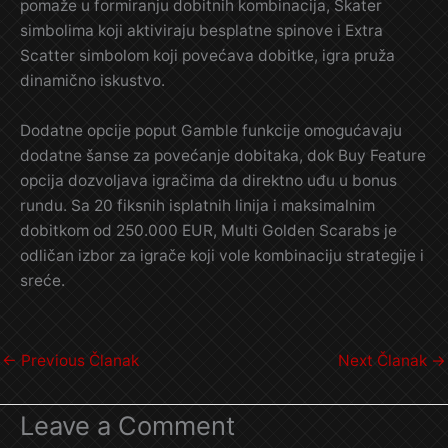
pomaže u formiranju dobitnih kombinacija, Skater
simbolima koji aktiviraju besplatne spinove i Extra
Scatter simbolom koji povećava dobitke, igra pruža
dinamično iskustvo.
Dodatne opcije poput Gamble funkcije omogućavaju
dodatne šanse za povećanje dobitaka, dok Buy Feature
opcija dozvoljava igračima da direktno uđu u bonus
rundu. Sa 20 fiksnih isplatnih linija i maksimalnim
dobitkom od 250.000 EUR, Multi Golden Scarabs je
odličan izbor za igrače koji vole kombinaciju strategije i
sreće.
←
Previous Članak
Next Članak
→
Leave a Comment