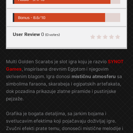
Bonus -
8.6/10
User Review
0
(
0
votes)
Multi Golden Scarabs je slot igra koju je razvio
SYNOT
Games
, inspirisana drevnim Egiptom i njegovim
skrivenim blagom. Igra donosi
mističnu atmosferu
sa
simbolima faraona, skarabeja i egipatskih artefakata,
dok pozadina prikazuje zlatne piramide i pustinjske
pejzaže.
Grafika je bogata detaljima, sa jarkim bojama i
svetlucavim efektima koji pojačavaju doživljaj igre.
Zvučni efekti prate temu, donoseći mistične melodije i