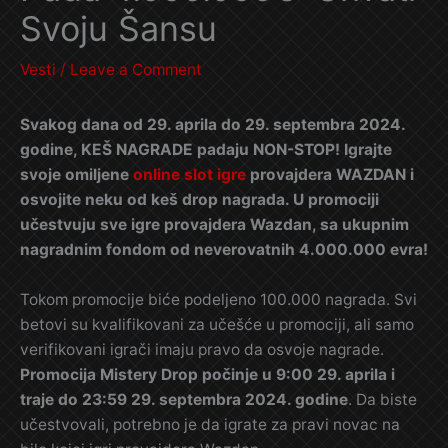
Svoju Šansu
Vesti
/
Leave a Comment
Svakog dana od 29. aprila do 29. septembra 2024.
godine, KEŠ NAGRADE padaju NON-STOP! Igrajte
svoje omiljene
online slot igre
provajdera WAZDAN i
osvojite neku od keš drop nagrada. U promociji
učestvuju sve igre provajdera Wazdan, sa ukupnim
nagradnim fondom od neverovatnih 4.000.000 evra!
Tokom promocije biće podeljeno 100.000 nagrada. Svi
betovi su kvalifikovani za učešće u promociji, ali samo
verifikovani igrači imaju pravo da osvoje nagrade.
Promocija Mistery Drop počinje u 9:00 29. aprila i
traje do 23:59 29. septembra 2024. godine
. Da biste
učestvovali, potrebno je da igrate za pravi novac na