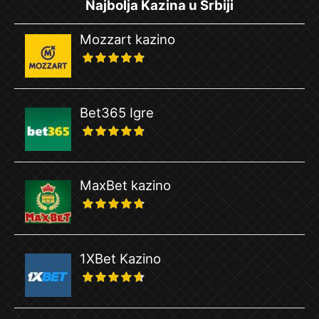
Najbolja Kazina u Srbiji
Mozzart kazino
Bet365 Igre
MaxBet kazino
1XBet Kazino