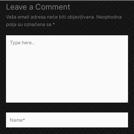
Leave a Comment
Vaša email adresa neće biti objavljivana.
Neophodna
polja su označena sa
*
Type
here..
Name*