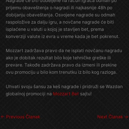
Nagrade će biti dodeljene na račun igrača odmah po
prijemu obaveštenja o nagradi ili najkasnije 48h po
dobijanju obaveštenja. Osvojene nagrade su odmah
raspoložive za dalju igru, a novčane nagrade će biti
isplaćene u valuti u kojoj je stavljen bet, prema
konverziji valute iz evra u vreme kada je bet pokrenut.
Mozzart zadržava pravo da ne isplati novčanu nagradu
ako je dobitak rezultat bilo koje tehničke greške ili
prevare. Takođe zadržava pravo da izmeni ili prekine
ovu promociju u bilo kom trenutku iz bilo kog razloga.
Uhvati svoju šansu za keš nagrade i pridruži se Wazdan
globalnoj promociji na
Mozzart Bet
sajtu!
←
Previous Članak
Next Članak
→