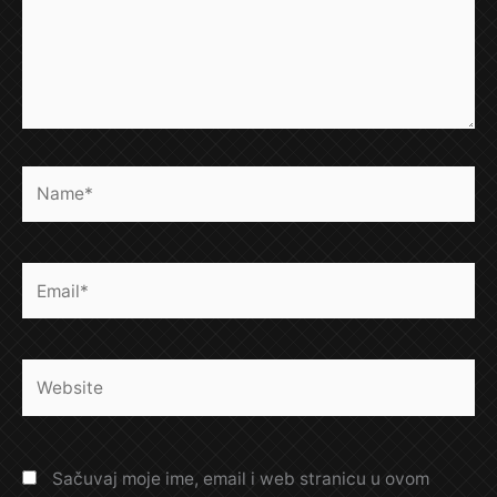
Name*
Email*
Website
Sačuvaj moje ime, email i web stranicu u ovom