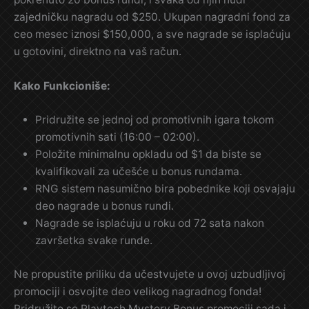
zajedničku nagradu od $250. Ukupan nagradni fond za
ceo mesec iznosi $150,000, a sve nagrade se isplaćuju
u gotovini, direktno na vaš račun.
Kako Funkcioniše:
Pridružite se jednoj od promotivnih igara tokom
promotivnih sati (16:00 – 02:00).
Položite minimalnu opkladu od $1 da biste se
kvalifikovali za učešće u bonus rundama.
RNG sistem nasumično bira pobednike koji osvajaju
deo nagrade u bonus rundi.
Nagrade se isplaćuju u roku od 72 sata nakon
završetka svake runde.
Ne propustite priliku da učestvujete u ovoj uzbudljivoj
promociji i osvojite deo velikog nagradnog fonda!
Pridružite se Playtech Mystery Bonus promociji sada i