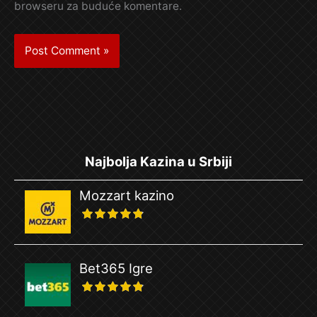
browseru za buduće komentare.
Najbolja Kazina u Srbiji
Mozzart kazino
Bet365 Igre